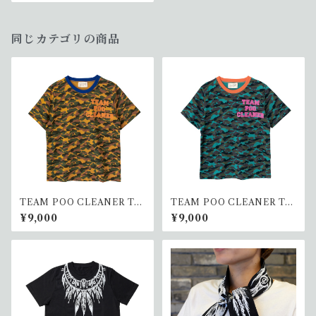
同じカテゴリの商品
TEAM POO CLEANER T-s
TEAM POO CLEANER T-s
hirt <ORANGE> APE(ヒト)
hirt <GREEN> APE(ヒト)
¥9,000
¥9,000