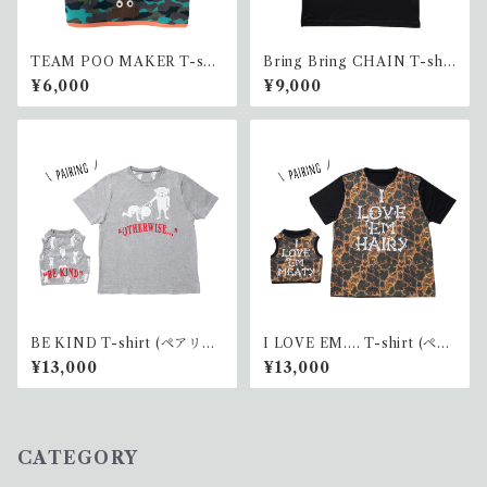
TEAM POO MAKER T-shir
Bring Bring CHAIN T-shir
t <GREEN> DOG(ワンコ)
t APE(ヒト)
¥6,000
¥9,000
BE KIND T-shirt (ペアリン
I LOVE EM.... T-shirt (ペア
グ)
リング)
¥13,000
¥13,000
CATEGORY