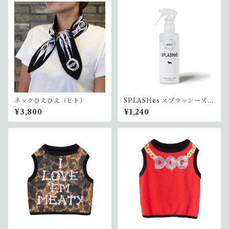
ネックひえひえ（ヒト）
SPLASHes スプラッシーズ b
y ドガペ 除菌洗浄水200ml
¥3,800
¥1,240
サイズ