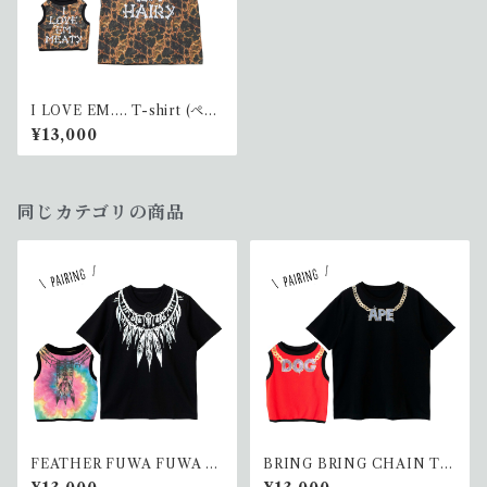
I LOVE EM.... T-shirt (ペア
リング)
¥13,000
同じカテゴリの商品
FEATHER FUWA FUWA T-
BRING BRING CHAIN T-s
shirt <タイダイ> （ペアリン
hirt <RED> (ペアリング）