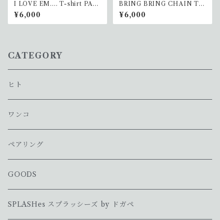
I LOVE EM.... T-shirt PAR
BRING BRING CHAIN T-s
TNER(ワンコ)
hirt PARTNER <RED> (ワン
¥6,000
¥6,000
コ）
CATEGORY
ヒト
ワンコ
ペアリング
GOODS
SPLASHes スプラッシーズ by ドガペ